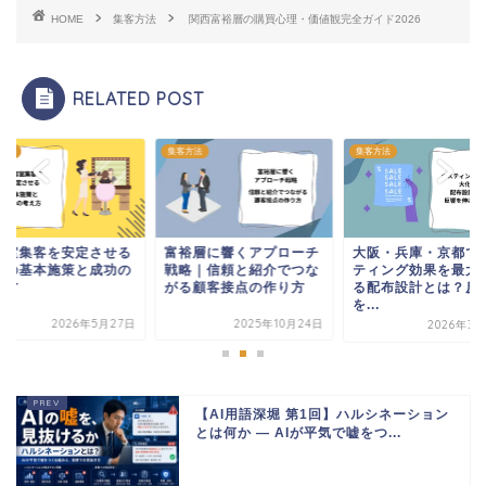
HOME
集客方法
関西富裕層の購買心理・価値観完全ガイド2026
RELATED POST
方法
集客方法
集客方法
容室集客を安定させる
富裕層に響くアプローチ
大阪・兵庫・京都で
めの基本施策と成功の
戦略｜信頼と紹介でつな
ティング効果を最大
え方
がる顧客接点の作り方
る配布設計とは？反
を...
2026年5月27日
2025年10月24日
2026年3月
【AI用語深堀 第1回】ハルシネーション
とは何か ― AIが平気で嘘をつ...