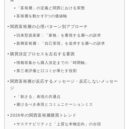
「富裕層」の定義と関西における実態
富裕層を動かす3つの価値軸
関西富裕層の心理パターン別アプローチ
旧来型資産家：「家格」を重視する層への訴求
新興富裕層：「自己実現」を追求する層への訴求
購買決定プロセスを左右する要因
情報収集から購入決定までの「時間軸」
第三者評価と口コミが果たす役割
関西富裕層が反応するメッセージ・反応しないメッセー
ジ
「刺さる」表現の共通点
避けるべき表現とコミュニケーションミス
2026年の関西富裕層購買トレンド
サステナビリティと「上質な本物志向」の台頭