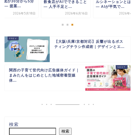
文書作成が30分から
食店がAIでできること
ルシネーションとは何か
になる ― 提案...
人手不足と...
― AIが平気で...
2026年6月16日
2026年6月1日
2026年5
【大阪/兵庫/京都対応】反響が出るポス
ティングチラシ作成術｜デザインとエ...
関西の子育て世代向け広告媒体ガイド｜
まみたんをはじめとした地域密着型媒
体...
検索
検索