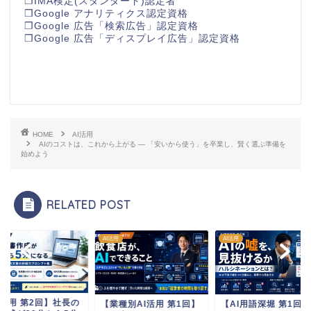
❒IMA検定(スタンダード)認定者
❒Google アナリティクス認定資格
❒Google 広告「検索広告」認定資格
❒Google 広告「ディスプレイ広告」認定資格
HOME
AI活用
AIのコストは、これから上がる ― 「安いから使う」を卒業し、賢く選ぶ準備を
始めよう
RELATED POST
用
AI活用
AI活用
【AI活用 第2回】社
業種別AI活用 第1回】
【AI用語深堀 第1回】ハ