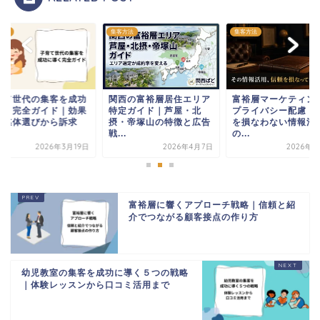
方法
集客方法
集客方法
西の富裕層居住エリア
富裕層マーケティングと
子育て世代の集客を
定ガイド｜芦屋・北
プライバシー配慮｜信頼
に導く完全ガイド｜
・帝塚山の特徴と広告
を損なわない情報活用
的な媒体選びから訴
.
の...
方...
2026年4月7日
2026年7月6日
2026年3
富裕層に響くアプローチ戦略｜信頼と紹
介でつながる顧客接点の作り方
幼児教室の集客を成功に導く５つの戦略
｜体験レッスンから口コミ活用まで