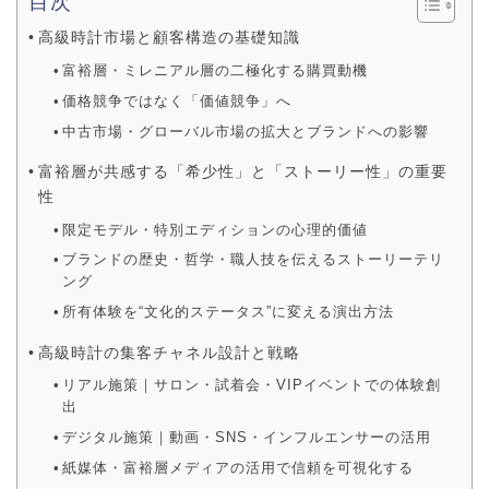
目次
高級時計市場と顧客構造の基礎知識
富裕層・ミレニアル層の二極化する購買動機
価格競争ではなく「価値競争」へ
中古市場・グローバル市場の拡大とブランドへの影響
富裕層が共感する「希少性」と「ストーリー性」の重要
性
限定モデル・特別エディションの心理的価値
ブランドの歴史・哲学・職人技を伝えるストーリーテリ
ング
所有体験を“文化的ステータス”に変える演出方法
高級時計の集客チャネル設計と戦略
リアル施策｜サロン・試着会・VIPイベントでの体験創
出
デジタル施策｜動画・SNS・インフルエンサーの活用
紙媒体・富裕層メディアの活用で信頼を可視化する