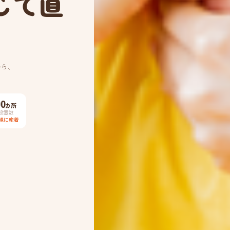
じて直
から、
00
カ所
設置数
線に密着