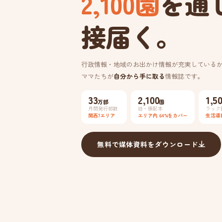
2,100園
を通
接届く。
行政情報・地域のお出かけ情報が充実している
ママたちが
自分から手に取る
情報誌です。
33
2,100
1,5
万部
園
月間発行部数
幼・保配本
ラック
関西7エリア
エリア内 64%をカバー
生活導
無料で媒体資料をダウンロード